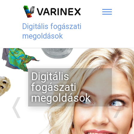
Skip
to
content
Digitális fogászati
megoldások
Digitális
fogászati
megoldások
❬
❭