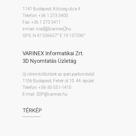
1141 Budapest, Kőszeg utca 4.
Telefon: +36 1 273 3400
Fax: +36 1 273 3411
e-mail: mail[@]varinex[.]hu
GPS: N 47.506657° E 19.137336°
VARINEX Informatikai Zrt.
3D Nyomtatás Üzletág
Új címre költöztünk az ipari parkon belül:
1106 Budapest, Fehér út 10. 44. épület
Telefon: +36-30-551-1410
E-mail: 3DP@varinex.hu
TÉRKÉP