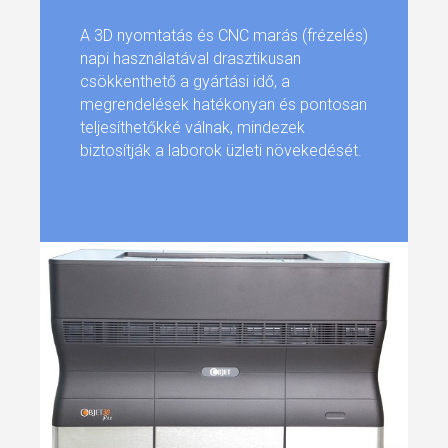
A 3D nyomtatás és CNC marás (frézelés)
napi használatával drasztikusan
csökkenthető a gyártási idő, a
megrendelések hatékonyan és pontosan
teljesíthetőkké válnak, mindezek
biztosítják a laborok üzleti növekedését.