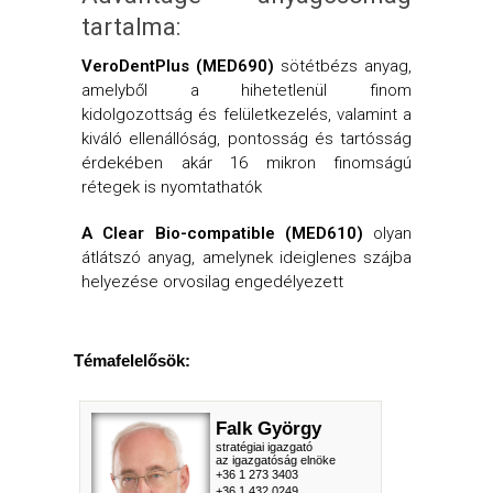
tartalma:
VeroDentPlus (MED690)
sötétbézs anyag,
amelyből a hihetetlenül finom
kidolgozottság és felületkezelés, valamint a
kiváló ellenállóság, pontosság és tartósság
érdekében akár 16 mikron finomságú
rétegek is nyomtathatók
A Clear Bio-compatible (MED610)
olyan
átlátszó anyag, amelynek ideiglenes szájba
helyezése orvosilag engedélyezett
Témafelelősök:
Falk György
stratégiai igazgató
az igazgatóság elnöke
+36 1 273 3403
+36 1 432 0249