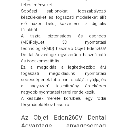
teljesítményüket.
Sebészi sablonokat, fogszabályozó
készülékeket és fogászati modelleket állít
elő házon belül, közvetlenül a digitális
fájlokból.
A tiszta, biztonságos és csendes
{MQ}PolyJet 3D nyomtatási
technológiát{MQ} használó Objet Eden260V
Dental Advantage egyszerűen használható
és irodakompatibilis.
Ez a megoldás a legkedvezőbb árú
fogászati megoldásunk nyomtatási
sebességének több mint dupláját nyújtja, és
a nagyszerű teljesítmény érdekében
nagyobb nyomtatási térrel rendelkezik.
A készülék mérete körülbelül egy irodai
fénymásolóéhoz hasonló.
Az Objet Eden260V Dental
Advantage anyagcsomag