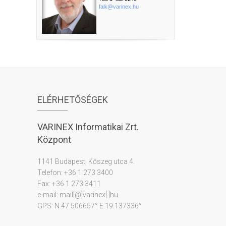
falk@varinex.hu
ELÉRHETŐSÉGEK
VARINEX Informatikai Zrt.
Központ
1141 Budapest, Kőszeg utca 4.
Telefon: +36 1 273 3400
Fax: +36 1 273 3411
e-mail: mail[@]varinex[.]hu
GPS: N 47.506657° E 19.137336°