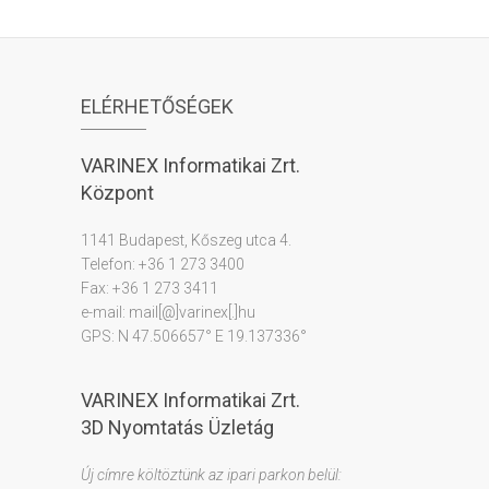
ELÉRHETŐSÉGEK
VARINEX Informatikai Zrt.
Központ
1141 Budapest, Kőszeg utca 4.
Telefon: +36 1 273 3400
Fax: +36 1 273 3411
e-mail: mail[@]varinex[.]hu
GPS: N 47.506657° E 19.137336°
VARINEX Informatikai Zrt.
3D Nyomtatás Üzletág
Új címre költöztünk az ipari parkon belül: