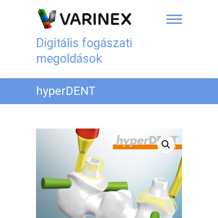
Skip
to
content
Digitális fogászati
megoldások
hyperDENT