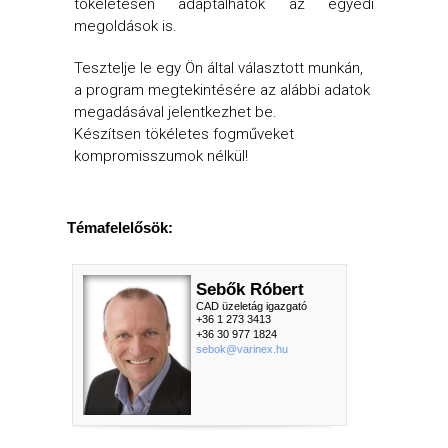
tökéletesen adaptálhatók az egyedi
megoldások is.
Tesztelje le egy Ön által választott munkán,
a program megtekintésére az alábbi adatok
megadásával jelentkezhet be.
Készítsen tökéletes fogműveket
kompromisszumok nélkül!
Témafelelősök:
Sebők Róbert
CAD üzeletág igazgató
+36 1 273 3413
+36 30 977 1824
sebok@varinex.hu