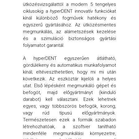
ütközésvizsgálattól a modern 5 tengelyes
ciklusokig a
hyper
DENT innovatív funkciókat
kínál különböző fogművek hatékony és
egyszerű gyártásához. Az ütközésmentes
megmunkálás, az alámetszések kezelése
és a szimuláció biztonságos gyártási
folyamatot garantál.
A hyperDENT egyszerűen átlátható,
gördülékeny és automatikus munkafolyamot
kínál; eltéveszthetetlen, hogy mi mi után
következik. Az eszköztár kijelöli a helyes
utat. Első lépésként megmunkáló gépet és
befogót, majd előgyártmányt (kiinduló
darabot) kell választani. Ezek lehetnek
egyes, vagy többszörös befogók, korong,
vagy rúd típusú előgyártmányok.
Természetesen ezek a formák szabadon
létrehozhatóak, a szoftver tanítható
mindenféle megmunkálási környezetre,